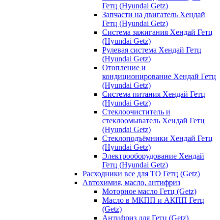
Гетц (Hyundai Getz)
Запчасти на двигатель Хендай
Гетц (Hyundai Getz)
Система зажигания Хендай Гетц
(Hyundai Getz)
Рулевая система Хендай Гетц
(Hyundai Getz)
Отопление и
кондиционирование Хендай Гетц
(Hyundai Getz)
Система питания Хендай Гетц
(Hyundai Getz)
Стеклоочиститель и
стеклоомыватель Хендай Гетц
(Hyundai Getz)
Стеклоподъёмники Хендай Гетц
(Hyundai Getz)
Электрооборудование Хендай
Гетц (Hyundai Getz)
Расходники все для ТО Гетц (Getz)
Автохимия, масло, антифриз
Моторное масло Гетц (Getz)
Масло в МКПП и АКПП Гетц
(Getz)
Антифриз для Гетц (Getz)