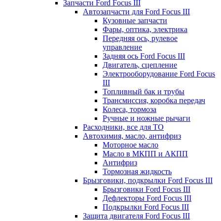
Запчасти Ford Focus III
Автозапчасти для Ford Focus III
Кузовные запчасти
Фары, оптика, электрика
Передняя ось, рулевое
управление
Задняя ось Ford Focus III
Двигатель, сцепление
Электрооборудование Ford Focus
III
Топливный бак и трубы
Трансмиссия, коробка передач
Колеса, тормоза
Ручные и ножные рычаги
Расходники, все для ТО
Автохимия, масло, антифриз
Моторное масло
Масло в МКПП и АКПП
Антифриз
Тормозная жидкость
Брызговики, подкрылки Ford Focus III
Брызговики Ford Focus III
Дефлекторы Ford Focus III
Подкрылки Ford Focus III
Защита двигателя Ford Focus III