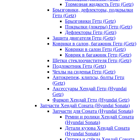
Тормозная жидкость Гетц (Getz)
Брызговики, дефлекторы, подкрылки
Гетц (Getz)
Брызговики Гетц (Getz)
Покрылки (локеры) Гетц (Getz)
Дефлекторы Гетц (Getz)
Защита двигателя Гетц (Getz)
Коврики в салон, багажник Гетц (Getz)
Коврики в салон Гетц (Getz)
Коврик в багажник Гетц (Getz)
Щетки стеклоочистителя Гетц (Getz)
Подлокотник Гетц (Getz)
Чехлы на сиденья Гетц (Getz)
Автокрепеж, клипсы, болты Гетц
(Getz)
Аксессуары Хендай Гетц (Hyundai
Getz)
Фаркоп Хендай Гетц (Hyundai Getz)
Запчасти Хендай Соната (Hyundai Sonata)
Запчасти для Соната (Hyundai Sonata)
Ремни и ролики Хендай Соната
(Hyundai Sonata)
Детали кузова Хендай Соната
(Hyundai Sonata)
Оптика и стёкла Хендай Соната