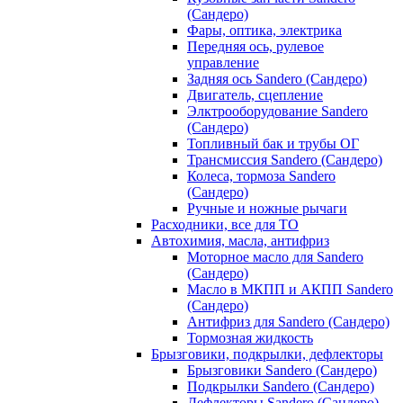
(Сандеро)
Фары, оптика, электрика
Передняя ось, рулевое
управление
Задняя ось Sandero (Сандеро)
Двигатель, сцепление
Элктрооборудование Sandero
(Сандеро)
Топливный бак и трубы ОГ
Трансмиссия Sandero (Сандеро)
Колеса, тормоза Sandero
(Сандеро)
Ручные и ножные рычаги
Расходники, все для ТО
Автохимия, масла, антифриз
Моторное масло для Sandero
(Сандеро)
Масло в МКПП и АКПП Sandero
(Сандеро)
Антифриз для Sandero (Сандеро)
Тормозная жидкость
Брызговики, подкрылки, дефлекторы
Брызговики Sandero (Сандеро)
Подкрылки Sandero (Сандеро)
Дефлекторы Sandero (Сандеро)