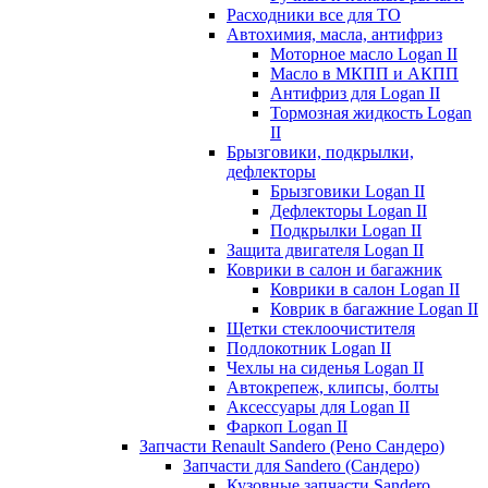
Расходники все для ТО
Автохимия, масла, антифриз
Моторное масло Logan II
Масло в МКПП и АКПП
Антифриз для Logan II
Тормозная жидкость Logan
II
Брызговики, подкрылки,
дефлекторы
Брызговики Logan II
Дефлекторы Logan II
Подкрылки Logan II
Защита двигателя Logan II
Коврики в салон и багажник
Коврики в салон Logan II
Коврик в багажние Logan II
Щетки стеклоочистителя
Подлокотник Logan II
Чехлы на сиденья Logan II
Автокрепеж, клипсы, болты
Аксессуары для Logan II
Фаркоп Logan II
Запчасти Renault Sandero (Рено Сандеро)
Запчасти для Sandero (Сандеро)
Кузовные запчасти Sandero