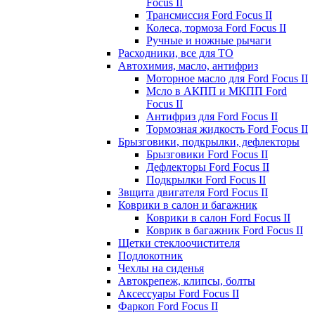
Focus II
Трансмиссия Ford Focus II
Колеса, тормоза Ford Focus II
Ручные и ножные рычаги
Расходники, все для ТО
Автохимия, масло, антифриз
Моторное масло для Ford Focus II
Мсло в АКПП и МКПП Ford
Focus II
Антифриз для Ford Focus II
Тормозная жидкость Ford Focus II
Брызговики, подкрылки, дефлекторы
Брызговики Ford Focus II
Дефлекторы Ford Focus II
Подкрылки Ford Focus II
Звщита двигателя Ford Focus II
Коврики в салон и багажник
Коврики в салон Ford Focus II
Коврик в багажник Ford Focus II
Щетки стеклоочистителя
Подлокотник
Чехлы на сиденья
Автокрепеж, клипсы, болты
Аксессуары Ford Focus II
Фаркоп Ford Focus II