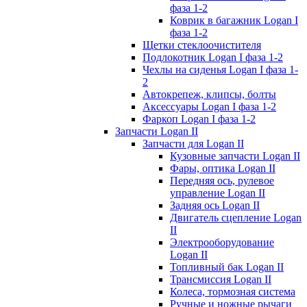
фаза 1-2
Коврик в багажник Logan I
фаза 1-2
Щетки стеклоочистителя
Подлокотник Logan I фаза 1-2
Чехлы на сиденья Logan I фаза 1-
2
Автокрепеж, клипсы, болты
Аксессуары Logan I фаза 1-2
Фаркоп Logan I фаза 1-2
Запчасти Logan II
Запчасти для Logan II
Кузовные запчасти Logan II
Фары, оптика Logan II
Передняя ось, рулевое
управление Logan II
Задняя ось Logan II
Двигатель сцепление Logan
II
Электрооборудование
Logan II
Топливный бак Logan II
Трансмиссия Logan II
Колеса, тормозная система
Ручные и ножные рычаги