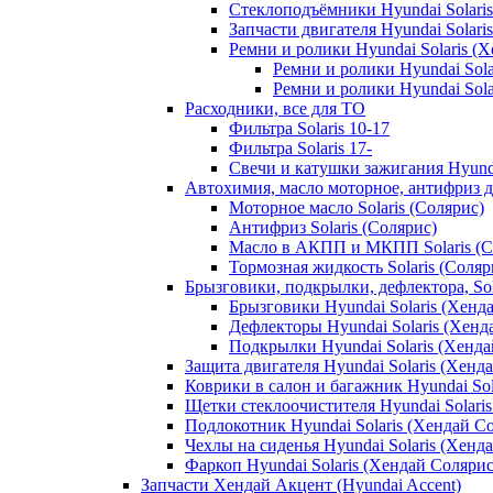
Стеклоподъёмники Hyundai Solari
Запчасти двигателя Hyundai Solari
Ремни и ролики Hyundai Solaris (
Ремни и ролики Hyundai Solar
Ремни и ролики Hyundai Solar
Расходники, все для ТО
Фильтра Solaris 10-17
Фильтра Solaris 17-
Свечи и катушки зажигания Hyunda
Автохимия, масло моторное, антифриз дл
Моторное масло Solaris (Солярис)
Антифриз Solaris (Солярис)
Масло в АКПП и МКПП Solaris (С
Тормозная жидкость Solaris (Соляр
Брызговики, подкрылки, дефлектора, Sol
Брызговики Hyundai Solaris (Хенд
Дефлекторы Hyundai Solaris (Хенд
Подкрылки Hyundai Solaris (Хенда
Защита двигателя Hyundai Solaris (Хенд
Коврики в салон и багажник Hyundai Sol
Щетки стеклоочистителя Hyundai Solari
Подлокотник Hyundai Solaris (Хендай С
Чехлы на сиденья Hyundai Solaris (Хенд
Фаркоп Hyundai Solaris (Хендай Солярис
Запчасти Хендай Акцент (Hyundai Accent)