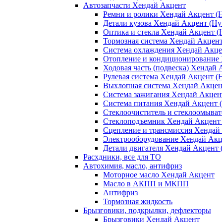
Автозапчасти Хендай Акцент
Ремни и ролики Хендай Акцент (H
Детали кузова Хендай Акцент (Hyu
Оптика и стекла Хендай Акцент (H
Тормозная система Хендай Акцент 
Система охлаждения Хендай Акцен
Отопление и кондиционирование Х
Ходовая часть (подвеска) Хендай 
Рулевая система Хендай Акцент (H
Выхлопная система Хендай Акцент
Система зажигания Хендай Акцент
Система питания Хендай Акцент (
Стеклоочиститель и стеклоомыват
Стеклоподъемник Хендай Акцент (
Сцепление и трансмиссия Хендай 
Электрооборудование Хендай Акце
Детали двигателя Хендай Акцент (
Расхдники, все для ТО
Автохимия, масло, антифриз
Моторное масло Хендай Акцент
Масло в АКПП и МКПП
Антифриз
Тормозная жидкость
Брызговики, подкрылки, дефлекторы
Брызговики Хендай Акцент