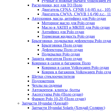
Ручные и ножные рычаги Volkswagen Po
Расходники, все для ТО Поло
Двигатель CFNA, CFNB 1,6 (85 л.с., 105 
Двигатель CWVA, CWVB 1,6 (90 л.с., 110
Автохимия, масла, антифриз для Polo седан
Моторное масло для Polo седан
Масло в АКПП и МКПП для Polo седан
Антифриз для Polo седан
Тормозная жидкость Polo седан
Брызговики, подкрылки дефлектора Polo седа
Брызговики Поло седан
Дефлекторы Поло седан
Подкрылки Polo седан
Защита двигателя Поло седан
Коврики в салон и багажник Поло
Коврики в салон Volkswagen Polo седан
Коврик в багажник Volkswagen Polo сед
Щетки стеклоочистителя
Подлокотник
Чехлы на сиденья
Автокрепеж, клипсы, болты
Аксессуары Polo (Поло седан)
Фаркоп Polo 10-20 (Поло седан)
Запчасти Hyundai (Хендай)
Запчасти Hyundai Solaris (Хендай Солярис)