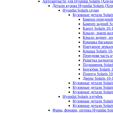
Автозапчасти для Hyundai Solaris (Хенд
Детали кузова Hyundai Solaris (Хе
Hyundai Solaris седан
Кузовные детали Solari
Бампер передний 
Бампер задний Sol
Капот Solaris 10-
Крыло, локер кол
Крыло заднее, лок
Крышка багажника
Наружное зеркало
Крыша Solaris 10
Передняя часть ку
Решетка радиатора
Подрамник Solari
Бензобак Solaris 
Пороги Solaris 10
Двери Solaris 10-
Кузовные детали Solari
Кузовные детали Solari
Кузовные детали Solaris
Hyundai Solaris хэтчбек
Кузовные детали Solari
Кузовные детали Solari
Фары, фонари, оптика Hyundai Sol