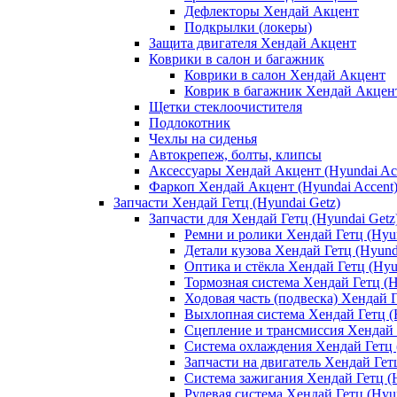
Дефлекторы Хендай Акцент
Подкрылки (локеры)
Защита двигателя Хендай Акцент
Коврики в салон и багажник
Коврики в салон Хендай Акцент
Коврик в багажник Хендай Акцен
Щетки стеклоочистителя
Подлокотник
Чехлы на сиденья
Автокрепеж, болты, клипсы
Аксессуары Хендай Акцент (Hyundai Ac
Фаркоп Хендай Акцент (Hyundai Accent
Запчасти Хендай Гетц (Hyundai Getz)
Запчасти для Хендай Гетц (Hyundai Getz
Ремни и ролики Хендай Гетц (Hyun
Детали кузова Хендай Гетц (Hyund
Оптика и стёкла Хендай Гетц (Hyu
Тормозная система Хендай Гетц (H
Ходовая часть (подвеска) Хендай Г
Выхлопная система Хендай Гетц (H
Сцепление и трансмиссия Хендай Г
Система охлаждения Хендай Гетц 
Запчасти на двигатель Хендай Гетц
Система зажигания Хендай Гетц (H
Рулевая система Хендай Гетц (Hyun