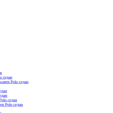
ан
o седан
wagen Polo седан
едан
едан
olo седан
en Polo седан